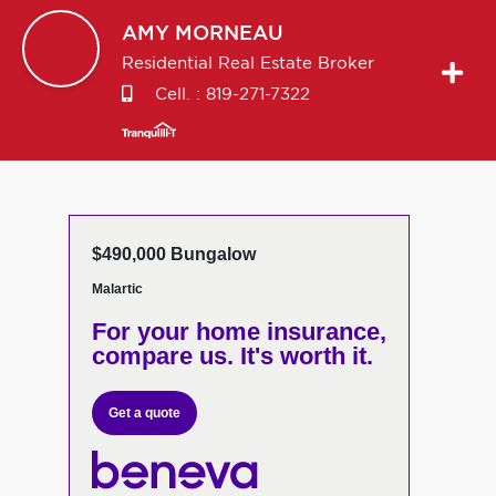
AMY
MORNEAU
Residential Real Estate Broker
Cell. :
819-271-7322
$490,000 Bungalow
Malartic
For your home insurance,
compare us. It's worth it.
Get a quote