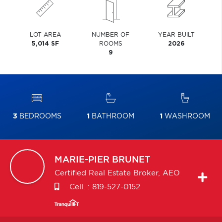
LOT AREA
NUMBER OF
YEAR BUILT
5,014 SF
ROOMS
2026
9
3
BEDROOMS
1
BATHROOM
1
WASHROOM
MARIE-PIER
BRUNET
Certified Real Estate Broker, AEO
Cell. :
819-527-0152