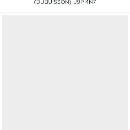
(DUBUISSON),
J9P 4N7