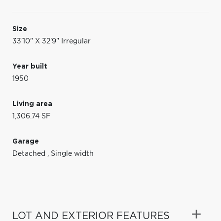
Size
33'10" X 32'9" Irregular
Year built
1950
Living area
1,306.74 SF
Garage
Detached
,
Single width
LOT AND EXTERIOR FEATURES