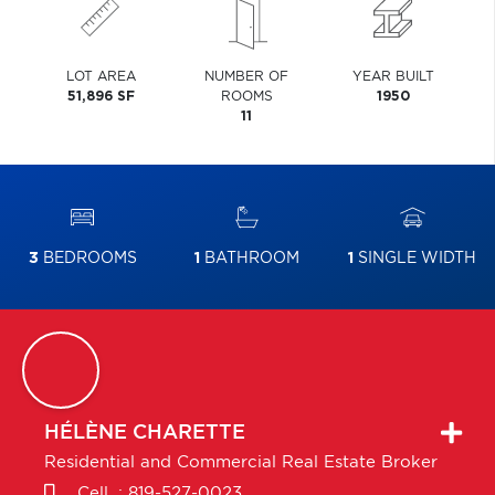
LOT AREA
NUMBER OF
YEAR BUILT
51,896 SF
ROOMS
1950
11
3
BEDROOMS
1
BATHROOM
1
SINGLE WIDTH
HÉLÈNE
CHARETTE
Residential and Commercial Real Estate Broker
Cell. :
819-527-0023