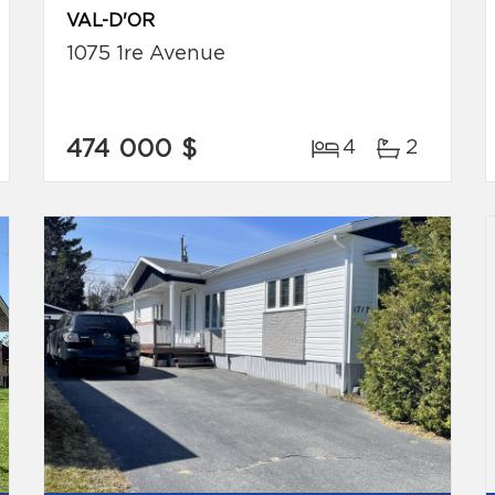
VAL-D'OR
1075 1re Avenue
474 000 $
4
2