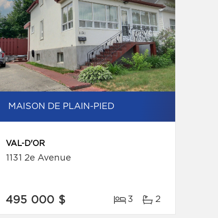
MAISON DE PLAIN-PIED
VAL-D'OR
1131 2e Avenue
495 000 $
3
2