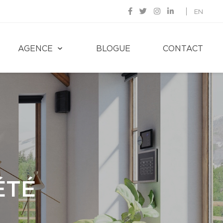
EN
AGENCE
BLOGUE
CONTACT
ÉTÉ
ÉTÉ
IQUES
UIPE
UIPE