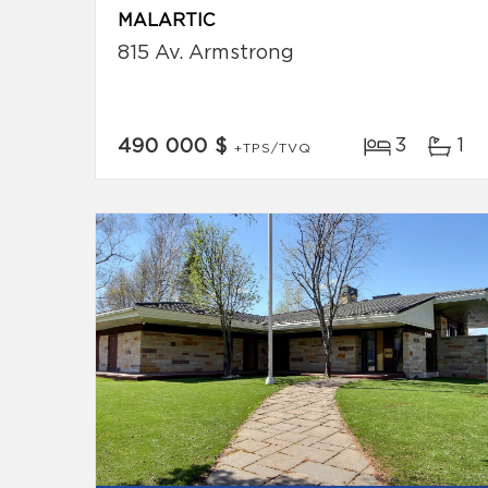
MALARTIC
815 Av. Armstrong
3
1
490 000 $
+TPS/TVQ