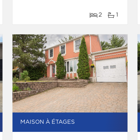
2
1
MAISON À ÉTAGES