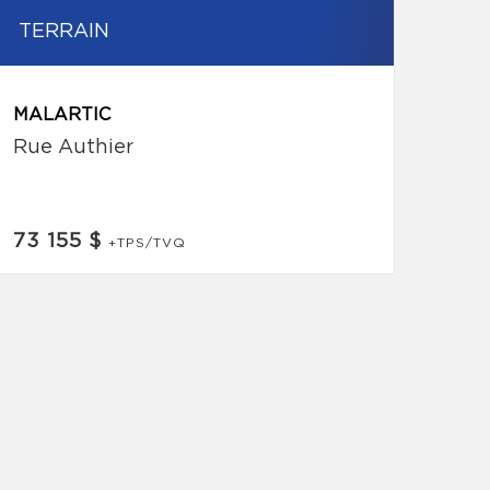
TERRAIN
MALARTIC
Rue Authier
73 155 $
+TPS/TVQ