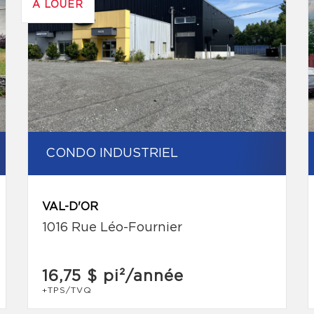
À LOUER
CONDO INDUSTRIEL
VAL-D'OR
1016 Rue Léo-Fournier
16,75 $
pi²/année
+TPS/TVQ