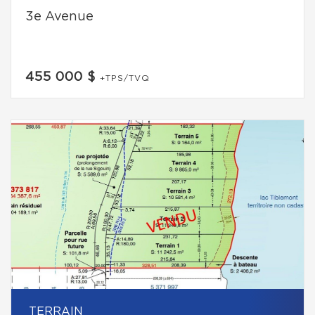
3e Avenue
455 000 $
+TPS/TVQ
TERRAIN