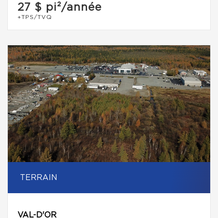
27 $
pi²/année
+TPS/TVQ
TERRAIN
VAL-D'OR