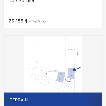
Rue Authier
73 155 $
+TPS/TVQ
TERRAIN