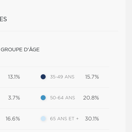
ES
 GROUPE D'ÂGE
13.1%
15.7%
35-49 ANS
3.7%
20.8%
50-64 ANS
16.6%
30.1%
65 ANS ET +