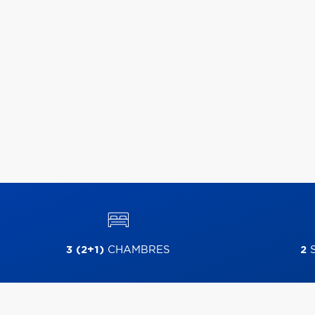
3 (2+1)
CHAMBRES
2
S