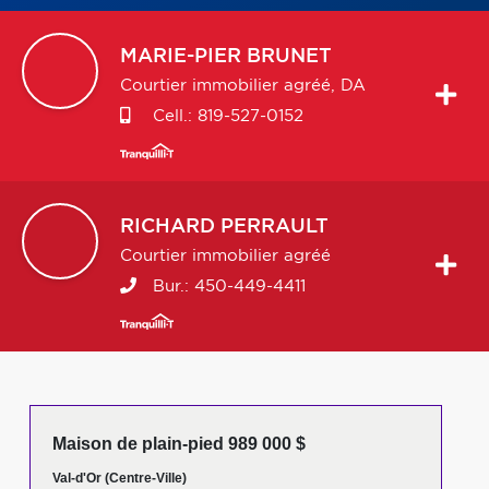
MARIE-PIER
BRUNET
Courtier immobilier agréé, DA
Cell.:
819-527-0152
RICHARD
PERRAULT
Courtier immobilier agréé
Bur.:
450-449-4411
Maison de plain-pied 989 000 $
Val-d'Or (Centre-Ville)