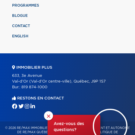
PROGRAMMES
BLOGUE
CONTACT
ENGLISH
IMMOBILIER PLUS
633, 3e Avenue
Val-d'Or (Val-d'Or centre-ville), Québec, J9P 1S7
Bur.:
819 874-1000
RESTONS EN CONTACT
×
Avez-vous des
© 2026 RE/MAX IMMOBILIER PLUS – FRANCHISÉ INDÉPENDANT ET AUTONOME
questions?
DE RE/MAX QUÉBEC – TOUS DROITS RÉSERVÉS -
POLITIQUE DE