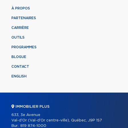
À PROPOS
PARTENAIRES
CARRIÈRE
OUTILS
PROGRAMMES
BLOGUE
CONTACT
ENGLISH
IMMOBILIER PLUS
633, 3e Avenue
Val-d'Or (Val-d'Or centre-ville), Québec, J9P 1S7
Bur.:
819 874-1000