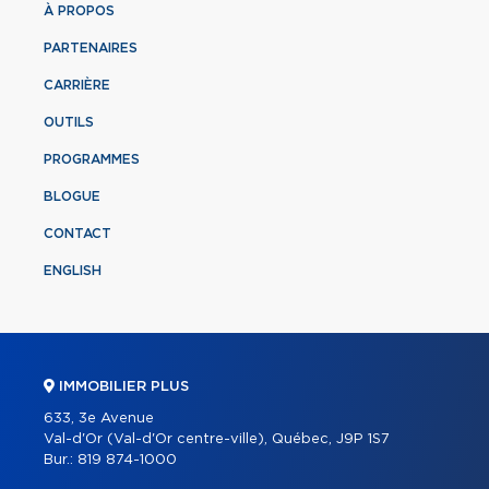
À PROPOS
PARTENAIRES
CARRIÈRE
OUTILS
PROGRAMMES
BLOGUE
CONTACT
ENGLISH
IMMOBILIER PLUS
633, 3e Avenue
Val-d'Or (Val-d'Or centre-ville), Québec, J9P 1S7
Bur.:
819 874-1000